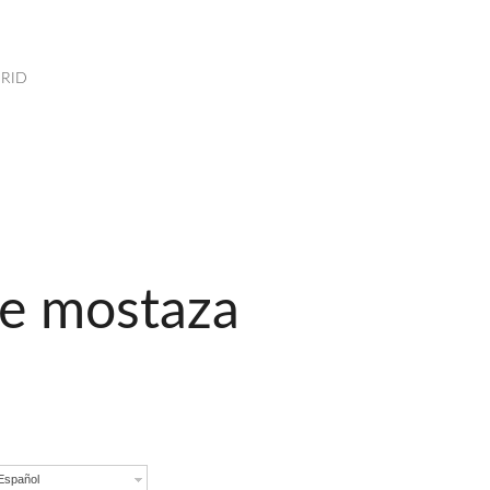
RID
de mostaza
Español