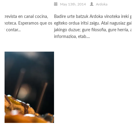
May 13th, 2014
Ardoka
Badire urte batzuk Ardoka vinoteka ireki genuela eta web orri bat
Ha
os
egiteko ordua iritsi zaigu. Atal nagusiaz gain, blog hontan gure berri
do
jakingo duzue; gure filosofia, gure herria, ardoei buruzko
gu
informazioa, etab....
P