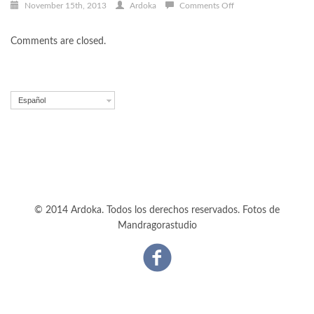
on
November 15th, 2013
Ardoka
Comments Off
Dolor
tristique
Comments are closed.
vehicula
Español
© 2014 Ardoka. Todos los derechos reservados. Fotos de
Mandragorastudio
Facebook