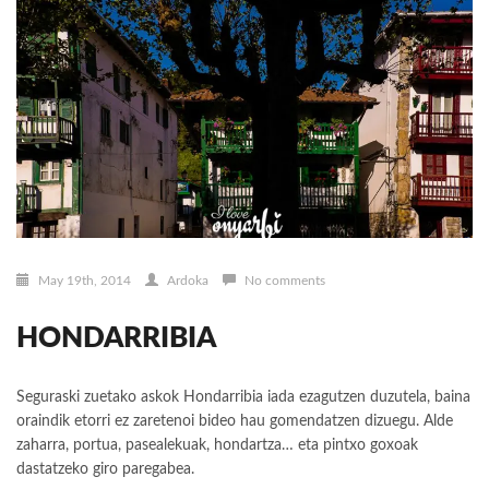
May 19th, 2014
Ardoka
No comments
HONDARRIBIA
Seguraski zuetako askok Hondarribia iada ezagutzen duzutela, baina
oraindik etorri ez zaretenoi bideo hau gomendatzen dizuegu. Alde
zaharra, portua, pasealekuak, hondartza… eta pintxo goxoak
dastatzeko giro paregabea.